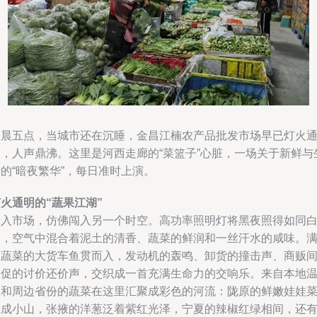
凌晨五点，当城市还在沉睡，金昌江楠农产品批发市场早已灯火
明，人声鼎沸。这里是河西走廊的“菜篮子”心脏，一场关于新鲜与
的“暗夜繁华”，每日准时上演。
火通明的“蔬果江湖”
踏入市场，仿佛闯入另一个时空。高功率照明灯将黑夜照得如同
昼，空气中混合着泥土的清香、蔬菜的鲜润和一丝汗水的咸味。
载蔬菜的大货车鱼贯而入，发动机的轰鸣、卸货的撞击声、商贩
急促的讨价还价声，交织成一首充满生命力的交响乐。来自本地
室和周边省份的蔬菜在这里汇聚成彩色的河流：陇原的鲜嫩娃娃
堆成小山，张掖的洋葱泛着紫红光泽，宁夏的辣椒红绿相间，还