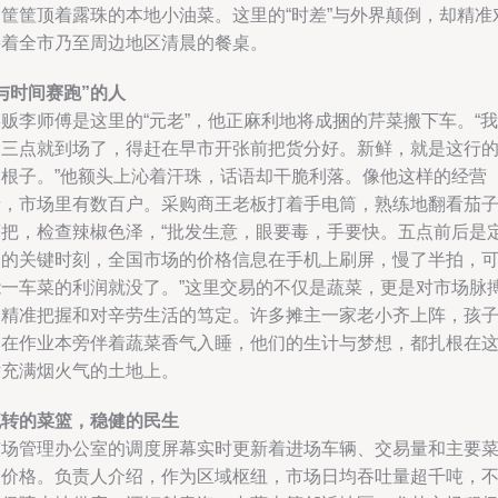
一筐筐顶着露珠的本地小油菜。这里的“时差”与外界颠倒，却精准
接着全市乃至周边地区清晨的餐桌。
与时间赛跑”的人
贩李师傅是这里的“元老”，他正麻利地将成捆的芹菜搬下车。“我
们三点就到场了，得赶在早市开张前把货分好。新鲜，就是这行
命根子。”他额头上沁着汗珠，话语却干脆利落。像他这样的经营
者，市场里有数百户。采购商王老板打着手电筒，熟练地翻看茄
蒂把，检查辣椒色泽，“批发生意，眼要毒，手要快。五点前后是
价的关键时刻，全国市场的价格信息在手机上刷屏，慢了半拍，
能一车菜的利润就没了。”这里交易的不仅是蔬菜，更是对市场脉
的精准把握和对辛劳生活的笃定。许多摊主一家老小齐上阵，孩
常在作业本旁伴着蔬菜香气入睡，他们的生计与梦想，都扎根在
片充满烟火气的土地上。
流转的菜篮，稳健的民生
市场管理办公室的调度屏幕实时更新着进场车辆、交易量和主要
品价格。负责人介绍，作为区域枢纽，市场日均吞吐量超千吨，