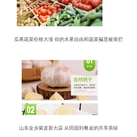
瓜果蔬菜价格大涨 你的水果自由和蔬菜褊宽被谁拦
住了？
山东金乡紫皮新大蒜 从田园到餐桌的共享美味