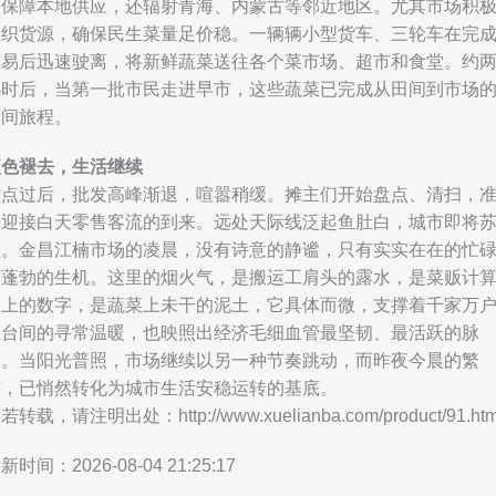
仅保障本地供应，还辐射青海、内蒙古等邻近地区。尤其市场积
组织货源，确保民生菜量足价稳。一辆辆小型货车、三轮车在完
交易后迅速驶离，将新鲜蔬菜送往各个菜市场、超市和食堂。约
小时后，当第一批市民走进早市，这些蔬菜已完成从田间到市场
夜间旅程。
夜色褪去，生活继续
六点过后，批发高峰渐退，喧嚣稍缓。摊主们开始盘点、清扫，
备迎接白天零售客流的到来。远处天际线泛起鱼肚白，城市即将
醒。金昌江楠市场的凌晨，没有诗意的静谧，只有实实在在的忙
与蓬勃的生机。这里的烟火气，是搬运工肩头的露水，是菜贩计
器上的数字，是蔬菜上未干的泥土，它具体而微，支撑着千家万
灶台间的寻常温暖，也映照出经济毛细血管最坚韧、最活跃的脉
动。当阳光普照，市场继续以另一种节奏跳动，而昨夜今晨的繁
忙，已悄然转化为城市生活安稳运转的基底。
若转载，请注明出处：http://www.xuelianba.com/product/91.htm
新时间：2026-08-04 21:25:17