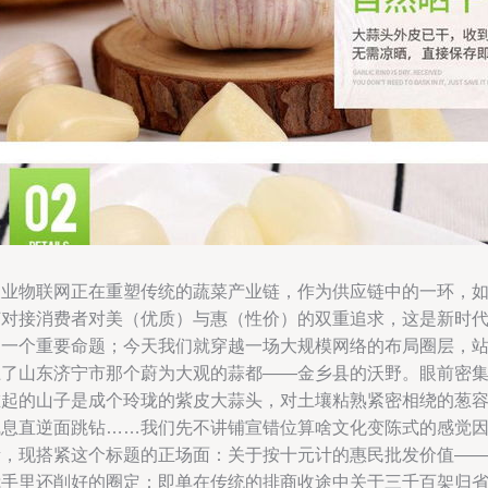
农业物联网正在重塑传统的蔬菜产业链，作为供应链中的一环，
何对接消费者对美（优质）与惠（性价）的双重追求，这是新时
的一个重要命题；今天我们就穿越一场大规模网络的布局圈层，
上了山东济宁市那个蔚为大观的蒜都——金乡县的沃野。眼前密
堆起的山子是成个玲珑的紫皮大蒜头，对土壤粘熟紧密相绕的葱
气息直逆面跳钻……我们先不讲铺宣错位算啥文化变陈式的感觉
素，现搭紧这个标题的正场面：关于按十元计的惠民批发价值—
我手里还削好的圈定：即单在传统的排商收途中关于三千百架归