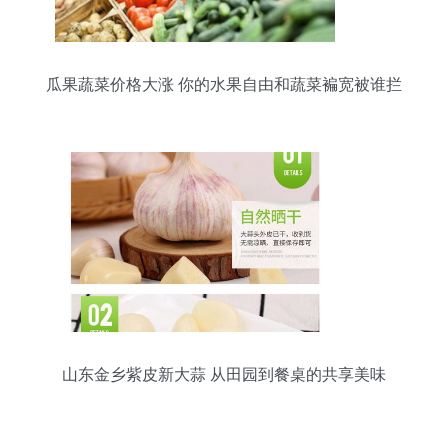
瓜果蔬菜价格大涨 你的水果自由和蔬菜褊宽被谁拦
住了？
山东金乡紫皮新大蒜 从田园到餐桌的共享美味