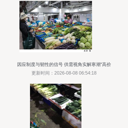
因应制度与韧性的信号 供需视角实解寒潮“高价
菜”的全链条供应真相
更新时间：2026-08-08 06:54:18