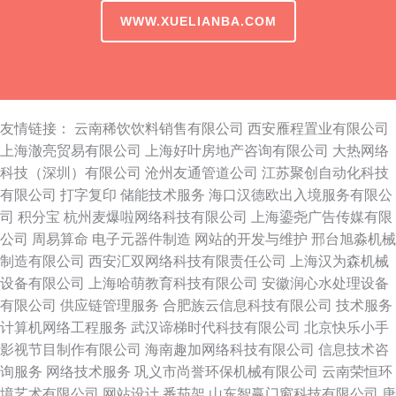
WWW.XUELIANBA.COM
友情链接：
云南稀饮饮料销售有限公司
西安雁程置业有限公司
上海澈亮贸易有限公司
上海好叶房地产咨询有限公司
大热网络
科技（深圳）有限公司
沧州友通管道公司
江苏聚创自动化科技
有限公司
打字复印
储能技术服务
海口汉德欧出入境服务有限公
司
积分宝
杭州麦爆啦网络科技有限公司
上海鎏尧广告传媒有限
公司
周易算命
电子元器件制造
网站的开发与维护
邢台旭淼机械
制造有限公司
西安汇双网络科技有限责任公司
上海汉为森机械
设备有限公司
上海哈萌教育科技有限公司
安徽润心水处理设备
有限公司
供应链管理服务
合肥族云信息科技有限公司
技术服务
计算机网络工程服务
武汉谛梯时代科技有限公司
北京快乐小手
影视节目制作有限公司
海南趣加网络科技有限公司
信息技术咨
询服务
网络技术服务
巩义市尚誉环保机械有限公司
云南荣恒环
境艺术有限公司
网站设计
番茄架
山东智赢门窗科技有限公司
唐