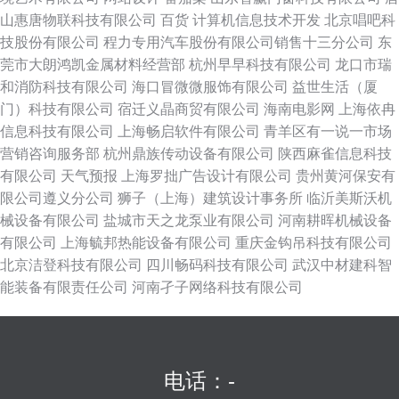
山惠唐物联科技有限公司
百货
计算机信息技术开发
北京唱吧科
技股份有限公司
程力专用汽车股份有限公司销售十三分公司
东
莞市大朗鸿凯金属材料经营部
杭州早早科技有限公司
龙口市瑞
和消防科技有限公司
海口冒微微服饰有限公司
益世生活（厦
门）科技有限公司
宿迁义晶商贸有限公司
海南电影网
上海依冉
信息科技有限公司
上海畅启软件有限公司
青羊区有一说一市场
营销咨询服务部
杭州鼎族传动设备有限公司
陕西麻雀信息科技
有限公司
天气预报
上海罗拙广告设计有限公司
贵州黄河保安有
限公司遵义分公司
狮子（上海）建筑设计事务所
临沂美斯沃机
械设备有限公司
盐城市天之龙泵业有限公司
河南耕晖机械设备
有限公司
上海毓邦热能设备有限公司
重庆金钩吊科技有限公司
北京洁登科技有限公司
四川畅码科技有限公司
武汉中材建科智
能装备有限责任公司
河南孑子网络科技有限公司
电话：-