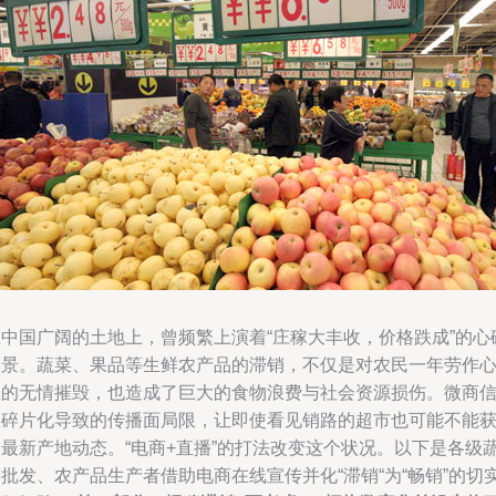
在中国广阔的土地上，曾频繁上演着“庄稼大丰收，价格跌成”的心
场景。蔬菜、果品等生鲜农产品的滞销，不仅是对农民一年劳作
血的无情摧毁，也造成了巨大的食物浪费与社会资源损伤。微商
息碎片化导致的传播面局限，让即使看见销路的超市也可能不能
知最新产地动态。“电商+直播”的打法改变这个状况。以下是各级
批发、农产品生产者借助电商在线宣传并化“滞销“为“畅销”的切