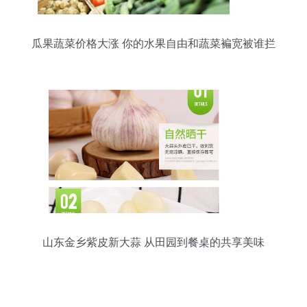
瓜果蔬菜价格大涨 你的水果自由和蔬菜褊宽被谁拦
住了？
山东金乡紫皮新大蒜 从田园到餐桌的共享美味