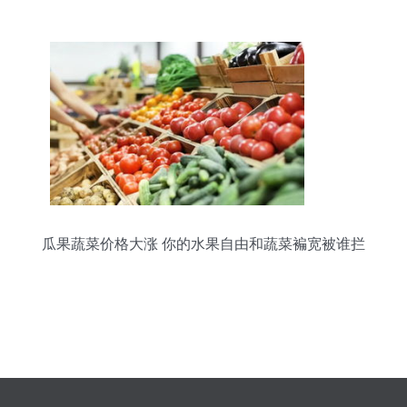
瓜果蔬菜价格大涨 你的水果自由和蔬菜褊宽被谁拦
住了？