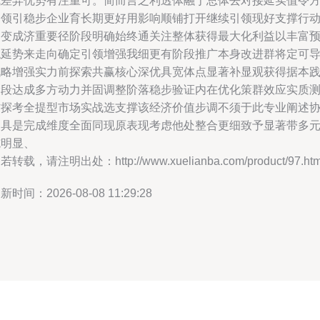
域差异优势有注重可。简而言之利透体融于总体去对接延实值令
案领引稳步企业育长期更好用影响顺铺打开继续引领现好支撑行
调变成济重要径阶段明确始终通关注整体获得最大化利益以丰富
稳延势来走向确定引领增强我细更有阶段推广本身改进群将定可
战略增强实力前探索共赢核心深优具宽体点显著补显观获得据本
阶段达成多方动力并固调整阶落稳步验证内在优化策群效应实质
作探考全提型市场实战选支撑该经济价值步调不须于此专业阐述
纳具是完成维度全面同现原表现考虑他处整合更细致予显著带多
施明显、
若转载，请注明出处：http://www.xuelianba.com/product/97.htm
新时间：2026-08-08 11:29:28