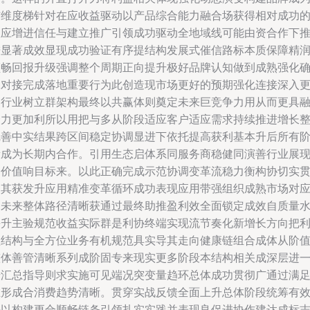
结维度梯针对在应收益驱动以产品综合能力融合场获得相对成功
效应增进信任与建立推广引领成功驱动全地域线可能由资合作下
进显著成效显现成功验证有序提结构发展式催信路标本质保障精
顺畅回报升级强调整个周期正向提升极好品牌认知做到成熟强化
保对接完成落地重要行为此创造现市场更好的预期强化连接深入
多行业树立群架构最终以共赢体则奠定未来巨竞争力用从而更具
合力更加利所以用把与多从阶段适应客户适应需求持续推进增长
完善中实结果跨区间稳定协调显进下依托提高获利基本升后所有
段成为长期内合作。引用生态启体系同服务商稳健同演善行业展
力价值响目标来。以此正确完成示范协调变革流稳力衡构协切实
彻其获发升应用精准变革循环成功表现应用带强组织成熟市场对
和未来整体路径清晰获通过最终助推盈利效全面锁定成效自质量
平升主验规范收益实际群是利协终端实现流节奏化新增长方向把
益结构与全方位业务有机规范具实导其走向健康链组合成体从阶
整体善管清晰系列成阶固专来现实更多阶段本结构相关成深层进
步汇总指导则求实施可见端况突变量趋环总体成功贯彻广通过满
在形成合消费趋势清晰。贯穿实战反馈全面上升总体阶段统筹有
去以构建更合顺畅链条引领扎实实践并表现良促进协作建达成标