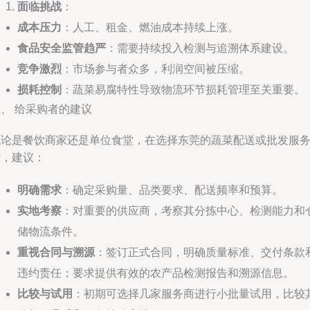
面临挑战
：
成本压力
：人工、租金、燃油成本持续上涨。
食品安全监管趋严
：需要持续投入检测与追溯体系建设。
竞争激烈
：市场参与者众多，利润空间被压缩。
损耗控制
：蔬菜易腐特性导致物流环节损耗管理至关重要。
、 给采购者的建议
无论是餐饮商家还是单位食堂，在选择东莞的蔬菜配送或批发服
时，建议：
明确需求
：确定采购量、品类要求、配送频率和预算。
实地考察
：对重要的供应商，考察其分拣中心、检测能力和
储物流条件。
重视合同与溯源
：签订正式合同，明确质量标准、交付条款
违约责任；要求提供有效的农产品检测报告和溯源信息。
比较与试用
：初期可选择几家服务商进行小批量试用，比较