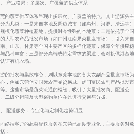
一、 产业格局：多层次、广覆盖的供应体系
东莞的蔬菜供应体系呈现出多层次、广覆盖的特点。其上游源头
要分为几类：一是来自本地及周边城市（如惠州、河源、清远等
的规模化蔬菜种植基地，提供时令性强的本地菜；二是依托于全
性的大型农产品批发市场（如广州江南果菜批发市场），引入来
云南、山东、甘肃等全国主要产区的多样化蔬菜，保障全年供应
定与品种丰富；三是部分高端或特定需求的渠道，会对接供港基
或认证有机农场。
中游的批发与集散核心，则以东莞本地的各大农副产品批发市场
中心，例如东莞信立国际农产品贸易城、虎门富民农副产品批发
场等。这些市场是蔬菜流通的枢纽，吸引了大量批发商、配送公
司、二级分销商及大型采购单位在此进行交易与分拨。
二、 配送服务：专业化与定制化趋势明显
面向终端客户的蔬菜配送服务在东莞已高度专业化，主要服务对
包括：