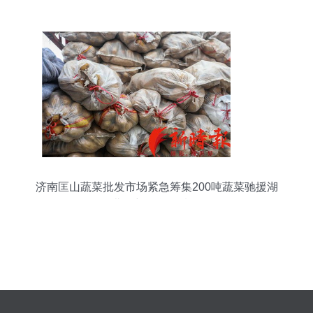
济南匡山蔬菜批发市场紧急筹集200吨蔬菜驰援湖
北，彰显鲁鄂情深